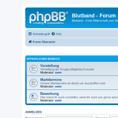
Blutband - Forum
Blutband - Freie Ritterschaft vom S
Schnellzugriff
FAQ
Foren-Übersicht
ÖFFENTLICHER BEREICH
Vorstellung
Vorstellung der Gruppe,Mitglieder,Freunde
Moderator:
sven
Markttermine
Unsere Marktermine an denen wir anzutreffen sind
Moderator:
sven
Bewerbung
Hier könnt ihr euch vorstellen, wenn ihr euch uns gerne ansc
Moderator:
sven
ANMELDEN
Benutzername:
Passwort: