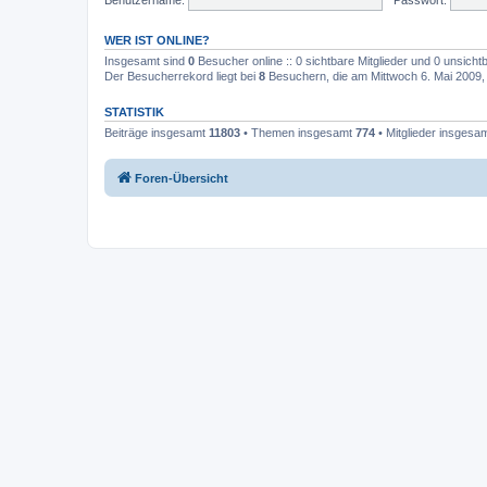
WER IST ONLINE?
Insgesamt sind
0
Besucher online :: 0 sichtbare Mitglieder und 0 unsicht
Der Besucherrekord liegt bei
8
Besuchern, die am Mittwoch 6. Mai 2009, 2
STATISTIK
Beiträge insgesamt
11803
• Themen insgesamt
774
• Mitglieder insgesa
Foren-Übersicht