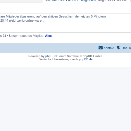
bare Mitglieder (basierend auf den aktiven Besuchern der letzten 5 Minuten)
0:44 gleichzeitig online waren.
mt
21
• Unser neuestes Mitglied:
Alex
Kontakt
Das T
Powered by
phpBB
® Forum Software © phpBB Limited
Deutsche Übersetzung durch
phpBB.de