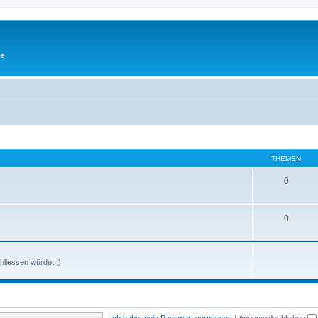
ee
THEMEN
0
0
hliessen würdet :)
Ich habe mein Passwort vergessen
|
Angemeldet bleiben