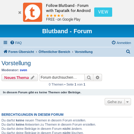
Follow Blutband - Forum
with Tapatalk for Android
VIEW
FREE - on Google Play
Blutband - Forum
FAQ
Anmelden
S
Foren-Übersicht
Öffentlicher Bereich
Vorstellung
u
Vorstellung
c
Moderator:
sven
h
Suche
Erweiterte Suche
Neues Thema
e
0 Themen • Seite
1
von
1
In diesem Forum gibt es keine Themen oder Beiträge.
Gehe zu
BERECHTIGUNGEN IN DIESEM FORUM
Du darfst
keine
neuen Themen in diesem Forum erstellen.
Du darfst
keine
Antworten zu Themen in diesem Forum erstellen.
Du darfst deine Beiträge in diesem Forum
nicht
ändern.
Du darfst deine Beiträge in diesem Forum
nicht
löschen.