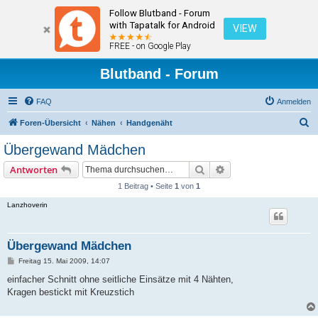
Follow Blutband - Forum
with Tapatalk for Android
VIEW
FREE - on Google Play
Blutband - Forum
FAQ
Anmelden
S
Foren-Übersicht
Nähen
Handgenäht
u
Übergewand Mädchen
c
Suche
Erweiterte Suche
Antworten
h
1 Beitrag • Seite
1
von
1
e
Lanzhoverin
Übergewand Mädchen
B
Freitag 15. Mai 2009, 14:07
e
i
einfacher Schnitt ohne seitliche Einsätze mit 4 Nähten,
t
Kragen bestickt mit Kreuzstich
r
a
g