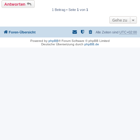
Antworten
1 Beitrag • Seite
1
von
1
Gehe zu
Foren-Übersicht
Alle Zeiten sind
UTC+02:00
Powered by
phpBB
® Forum Software © phpBB Limited
Deutsche Übersetzung durch
phpBB.de