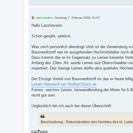
g
B
von
martin
»
Samstag 7. Februar 2009, 01:07
e
i
Hallo Lanzhoverin
t
r
a
Schön genäht, wirklich.
g
Was mich persönlich allerdings stört ist die Verwendung v
Baumwollstoff war im ausgehenden Hochmittelalter noch ab
Dazu kommt das er im Gegensatz zu Leinen keinerlei Vorte
Anfang des 13ten Jht. wurde Leinen aus Oberschwaben und
exportiert. Das hiesige Leinen dürfte also qualitativ Hochw
Der Einzige Vorteil von Baumwollstoff ist das er heute bil
Leinen Natuweiß bei StoffamStück.de
Feines, weiches Leinen, leinwandbindung,der Meter für 6.90
recht gut sein.
Unglücklich bin ich auch bei dieser Überschrift:
Beschreibung : Rekonstruktion des Hemdes des hl. Ludw