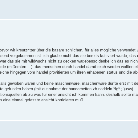
vor wir kreutzritter über die basare schlichen, für alles mögliche verwendet 
nd vorgekommen ist. ich glaube nicht das sie bereits kultiviert wurde, das d
war das sie mit wildwuchs nicht zu decken war.ebenso denke ich das es nicht
rde (mißernten ...), das menschen durch handel damit reich werden wollten et
eiche hingegen vom handel provitierten um ihren erhabenen status und die a
nfalls gewoben waren und keine maschenware. maschenware dürfte erst mit de
kte gefunden haben (mit ausnahme der handarbeiten zb naddeln *fg* ;-)usw).
tionsquellen ab zu was für einer ansicht ich kommen kann. deshalb sollte ma
n eine einmal gefasste ansicht korrigieren muß.