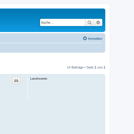
Suche
Erweiterte Suche
Anmelden
14 Beiträge • Seite
1
von
1
Lanzhoverin