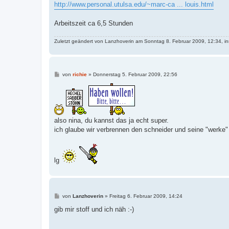
http://www.personal.utulsa.edu/~marc-ca ... louis.html
Arbeitszeit ca 6,5 Stunden
Zuletzt geändert von
Lanzhoverin
am Sonntag 8. Februar 2009, 12:34, in
B
von
richie
»
Donnerstag 5. Februar 2009, 22:56
e
i
t
r
a
g
also nina, du kannst das ja echt super.
ich glaube wir verbrennen den schneider und seine "werke" 
lg
B
von
Lanzhoverin
»
Freitag 6. Februar 2009, 14:24
e
i
gib mir stoff und ich näh :-)
t
r
a