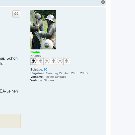
N
a
c
h
o
b
e
n
martin
Knappe
war. Schon
ika
Beiträge:
95
Registriert:
Sonntag 22. Juni 2008, 23:39
Vorname:
- keine Eingabe -
Wohnort:
Singen
IKEA-Leinen