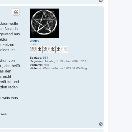
N
a
c
h
o
b
s Baumwolle
e
as Nina da
n
ergewand aus
aktur
gigges
Fürst
e Fetzen
dings ist
Beiträge:
584
ktion von
Registriert:
Montag 1. Oktober 2007, 22:16
Vorname:
Nico
 , das heißt
Wohnort:
Weichselbaum 8 82234 Weßling
was den
s nicht
ift ist und
ktion reden
ie weis was
, was
N
a