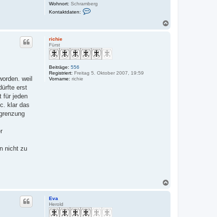
Wohnort:
Schramberg
K
Kontaktdaten:
o
n
N
t
a
a
c
k
richie
h
t
Fürst
o
d
a
b
t
e
Beiträge:
556
e
n
Registriert:
Freitag 5. Oktober 2007, 19:59
n
worden. weil
Vorname:
richie
v
o
ürfte erst
n
 für jeden
s
v
c. klar das
e
bgrenzung
n
r
n nicht zu
N
a
c
Eva
h
Herold
o
b