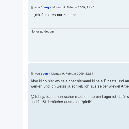
B
von
Joerg
»
Montag 9. Februar 2009, 21:46
e
i
...,mir Juckt es nur zu sehr
t
r
a
g
Honor ac decum
B
von
sven
»
Montag 9. Februar 2009, 22:34
e
i
Also Nico hier wollte sicher niemand Nina`s Einsatz und au
t
werken und ich weiss ja schließlich aus selber wieviel Arbe
r
a
g
@Tobi ja kann man sicher machen, so ein Lager ist dafür s
und f.. Bilderbücher ausmalen *pfeif*