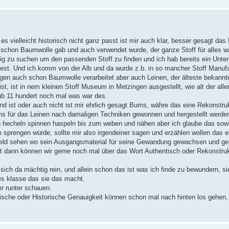
s vielleicht historisch nicht ganz passt ist mir auch klar, besser gesagt da
s schon Baumwolle gab und auch verwendet wurde, der ganze Stoff für alles w
ig zu suchen um den passenden Stoff zu finden und ich hab bereits ein Unt
est. Und ich komm von der Alb und da wurde z.b. in so mancher Stoff Manuf
gen auch schon Baumwolle verarbeitet aber auch Leinen, der älteste bekannt
, ist in nem kleinen Stoff Museum in Metzingen ausgestellt, wie alt der aller
aub 11 hundert noch mal was war des.
nd ist oder auch nicht ist mir ehrlich gesagt Bums, währe das eine Rekonstru
 für das Leinen nach damaligen Techniken gewonnen und hergestellt werden
n hecheln spinnen haspeln bis zum weben und nähen aber ich glaube das so
 sprengen würde, sollte mir also irgendeiner sagen und erzählen wollen das e
s Feld sehen wo sein Ausgangsmaterial für seine Gewandung gewachsen und gere
erst dann können wir gerne noch mal über das Wort Authentisch oder Rekonstru
sich da mächtig rein, und allein schon das ist was ich finde zu bewundern, s
 es klasse das sie das macht.
ber runter schauen.
tische oder Historische Genauigkeit können schon mal nach hinten los gehen