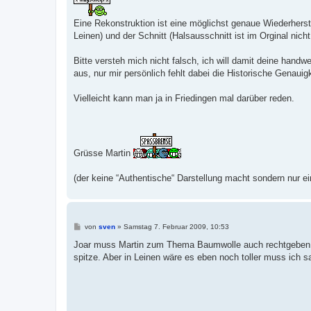
Eine Rekonstruktion ist eine möglichst genaue Wiederhers
Leinen) und der Schnitt (Halsausschnitt ist im Orginal nich
Bitte versteh mich nicht falsch, ich will damit deine han
aus, nur mir persönlich fehlt dabei die Historische Genauigk
Vielleicht kann man ja in Friedingen mal darüber reden.
Grüsse Martin
(der keine “Authentische“ Darstellung macht sondern nur ein
B
von
sven
»
Samstag 7. Februar 2009, 10:53
e
i
Joar muss Martin zum Thema Baumwolle auch rechtgeben. G
t
spitze. Aber in Leinen wäre es eben noch toller muss ich sa
r
a
g