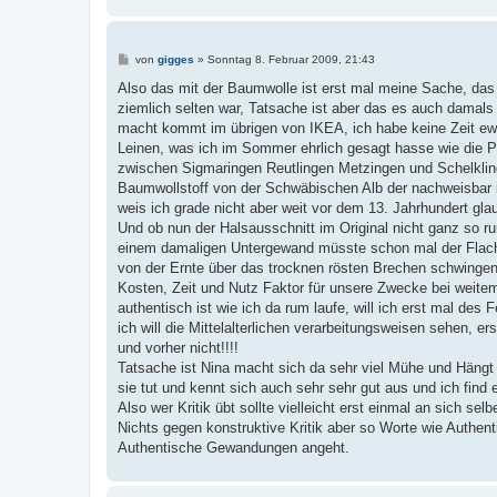
B
von
gigges
»
Sonntag 8. Februar 2009, 21:43
e
i
Also das mit der Baumwolle ist erst mal meine Sache, das e
t
ziemlich selten war, Tatsache ist aber das es auch damal
r
a
macht kommt im übrigen von IKEA, ich habe keine Zeit ew
g
Leinen, was ich im Sommer ehrlich gesagt hasse wie die P
zwischen Sigmaringen Reutlingen Metzingen und Schelklin
Baumwollstoff von der Schwäbischen Alb der nachweisbar ist
weis ich grade nicht aber weit vor dem 13. Jahrhundert gl
Und ob nun der Halsausschnitt im Original nicht ganz so ru
einem damaligen Untergewand müsste schon mal der Flachs
von der Ernte über das trocknen rösten Brechen schwinge
Kosten, Zeit und Nutz Faktor für unsere Zwecke bei weitem
authentisch ist wie ich da rum laufe, will ich erst mal de
ich will die Mittelalterlichen verarbeitungsweisen sehen, 
und vorher nicht!!!!
Tatsache ist Nina macht sich da sehr viel Mühe und Hängt 
sie tut und kennt sich auch sehr sehr gut aus und ich find
Also wer Kritik übt sollte vielleicht erst einmal an sich sel
Nichts gegen konstruktive Kritik aber so Worte wie Authen
Authentische Gewandungen angeht.