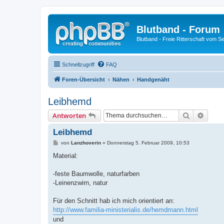
Blutband - Forum
Blutband - Freie Ritterschaft vom S
Schnellzugriff
FAQ
Foren-Übersicht
Nähen
Handgenäht
Leibhemd
Suche
Erweit
Antworten
Leibhemd
B
von
Lanzhoverin
»
Donnerstag 5. Februar 2009, 10:53
e
i
Material:
t
r
a
-feste Baumwolle, naturfarben
g
-Leinenzwirn, natur
Für den Schnitt hab ich mich orientiert an:
http://www.familia-ministerialis.de/hemdmann.html
und