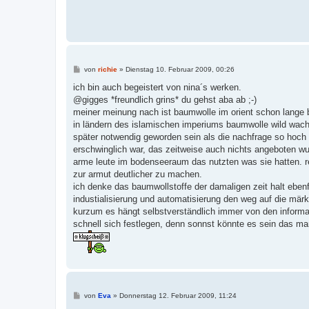
B
von
richie
»
Dienstag 10. Februar 2009, 00:26
e
i
ich bin auch begeistert von nina´s werken.
t
@gigges *freundlich grins* du gehst aba ab ;-)
r
a
meiner meinung nach ist baumwolle im orient schon lange be
g
in ländern des islamischen imperiums baumwolle wild wachse
später notwendig geworden sein als die nachfrage so hoch 
erschwinglich war, das zeitweise auch nichts angeboten wu
arme leute im bodenseeraum das nutzten was sie hatten. r
zur armut deutlicher zu machen.
ich denke das baumwollstoffe der damaligen zeit halt ebe
industialisierung und automatisierung den weg auf die mär
kurzum es hängt selbstverständlich immer von den informa
schnell sich festlegen, denn sonnst könnte es sein das ma
B
von
Eva
»
Donnerstag 12. Februar 2009, 11:24
e