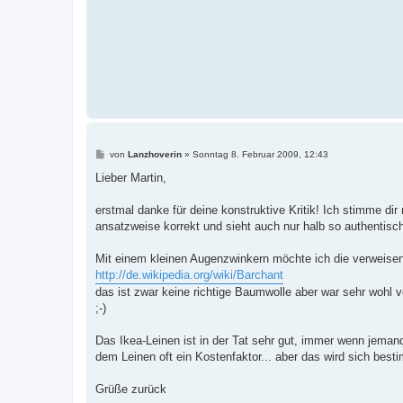
B
von
Lanzhoverin
»
Sonntag 8. Februar 2009, 12:43
e
i
Lieber Martin,
t
r
a
erstmal danke für deine konstruktive Kritik! Ich stimme di
g
ansatzweise korrekt und sieht auch nur halb so authentisc
Mit einem kleinen Augenzwinkern möchte ich die verweisen
http://de.wikipedia.org/wiki/Barchant
das ist zwar keine richtige Baumwolle aber war sehr wohl ve
;-)
Das Ikea-Leinen ist in der Tat sehr gut, immer wenn jemand 
dem Leinen oft ein Kostenfaktor... aber das wird sich best
Grüße zurück