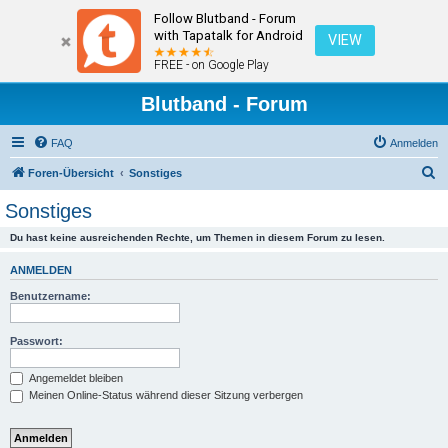
Follow Blutband - Forum
with Tapatalk for Android
VIEW
FREE - on Google Play
Blutband - Forum
FAQ
Anmelden
S
Foren-Übersicht
Sonstiges
u
Sonstiges
c
Du hast keine ausreichenden Rechte, um Themen in diesem Forum zu lesen.
h
e
ANMELDEN
Benutzername:
Passwort:
Angemeldet bleiben
Meinen Online-Status während dieser Sitzung verbergen