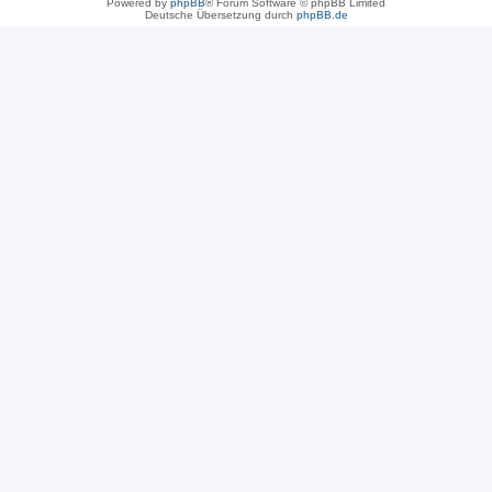
Powered by
phpBB
® Forum Software © phpBB Limited
Deutsche Übersetzung durch
phpBB.de