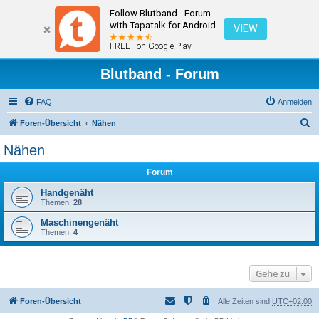
Follow Blutband - Forum
with Tapatalk for Android
VIEW
FREE - on Google Play
Blutband - Forum
FAQ
Anmelden
S
Foren-Übersicht
Nähen
u
Nähen
c
Forum
h
e
Handgenäht
Themen:
28
Maschinengenäht
Themen:
4
Gehe zu
Foren-Übersicht
Alle Zeiten sind
UTC+02:00