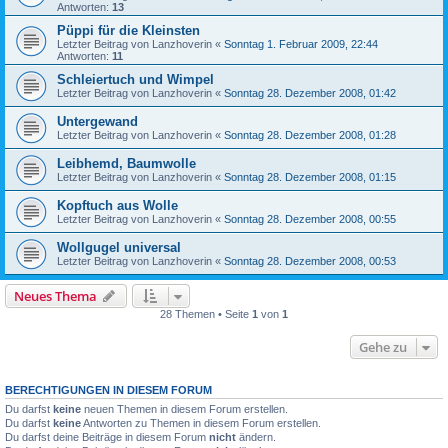
Antworten:
13
Püppi für die Kleinsten
Letzter Beitrag von
Lanzhoverin
«
Sonntag 1. Februar 2009, 22:44
Antworten:
11
Schleiertuch und Wimpel
Letzter Beitrag von
Lanzhoverin
«
Sonntag 28. Dezember 2008, 01:42
Untergewand
Letzter Beitrag von
Lanzhoverin
«
Sonntag 28. Dezember 2008, 01:28
Leibhemd, Baumwolle
Letzter Beitrag von
Lanzhoverin
«
Sonntag 28. Dezember 2008, 01:15
Kopftuch aus Wolle
Letzter Beitrag von
Lanzhoverin
«
Sonntag 28. Dezember 2008, 00:55
Wollgugel universal
Letzter Beitrag von
Lanzhoverin
«
Sonntag 28. Dezember 2008, 00:53
Neues Thema
28 Themen • Seite
1
von
1
Gehe zu
BERECHTIGUNGEN IN DIESEM FORUM
Du darfst
keine
neuen Themen in diesem Forum erstellen.
Du darfst
keine
Antworten zu Themen in diesem Forum erstellen.
Du darfst deine Beiträge in diesem Forum
nicht
ändern.