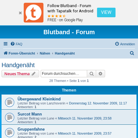
Follow Blutband - Forum
with Tapatalk for Android
VIEW
FREE - on Google Play
Blutband - Forum
FAQ
Anmelden
S
Foren-Übersicht
Nähen
Handgenäht
u
Handgenäht
c
Suche
Erweiterte Suche
Neues Thema
h
28 Themen • Seite
1
von
1
e
Themen
Übergewand Kleinkind
Letzter Beitrag von
Lanzhoverin
«
Donnerstag 12. November 2009, 11:17
Antworten:
1
Surcot Mann
Letzter Beitrag von
Lune
«
Mittwoch 11. November 2009, 23:58
Antworten:
1
Gruppenfahne
Letzter Beitrag von
Lune
«
Mittwoch 11. November 2009, 23:57
Antworten:
2