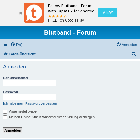
Follow Blutband - Forum
with Tapatalk for Android
VIEW
FREE - on Google Play
Blutband - Forum
FAQ
Anmelden
S
Foren-Übersicht
u
Anmelden
c
h
Benutzername:
e
Passwort:
Ich habe mein Passwort vergessen
Angemeldet bleiben
Meinen Online-Status während dieser Sitzung verbergen