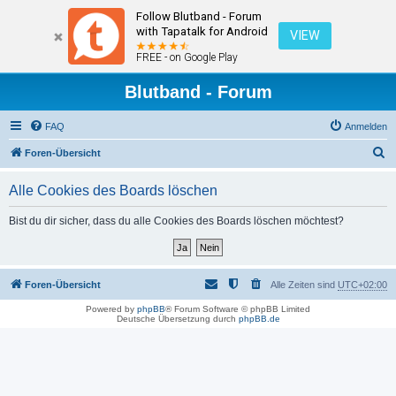
Follow Blutband - Forum
with Tapatalk for Android
VIEW
FREE - on Google Play
Blutband - Forum
FAQ
Anmelden
S
Foren-Übersicht
u
Alle Cookies des Boards löschen
c
h
Bist du dir sicher, dass du alle Cookies des Boards löschen möchtest?
e
Foren-Übersicht
Alle Zeiten sind
UTC+02:00
Powered by
phpBB
® Forum Software © phpBB Limited
Deutsche Übersetzung durch
phpBB.de