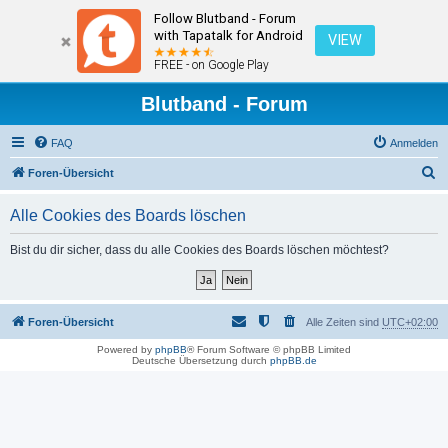
Follow Blutband - Forum
with Tapatalk for Android
VIEW
FREE - on Google Play
Blutband - Forum
FAQ
Anmelden
S
Foren-Übersicht
u
Alle Cookies des Boards löschen
c
h
Bist du dir sicher, dass du alle Cookies des Boards löschen möchtest?
e
Foren-Übersicht
Alle Zeiten sind
UTC+02:00
Powered by
phpBB
® Forum Software © phpBB Limited
Deutsche Übersetzung durch
phpBB.de