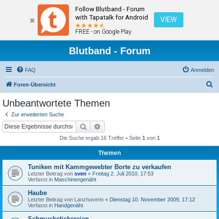
Follow Blutband - Forum
with Tapatalk for Android
VIEW
FREE - on Google Play
Blutband - Forum
FAQ
Anmelden
S
Foren-Übersicht
u
Unbeantwortete Themen
c
Zur erweiterten Suche
h
Suche
Erweiterte Suche
e
Die Suche ergab 16 Treffer • Seite
1
von
1
Themen
Tuniken mit Kammgewebter Borte zu verkaufen
Letzter Beitrag von
sven
«
Freitag 2. Juli 2010, 17:53
Verfasst in
Maschinengenäht
Haube
Letzter Beitrag von
Lanzhoverin
«
Dienstag 10. November 2009, 17:12
Verfasst in
Handgenäht
Schmuckstickereien