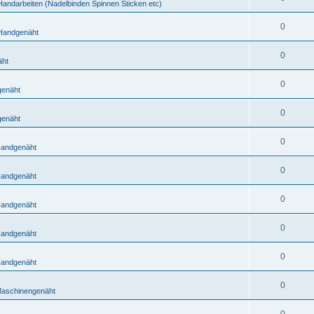
Handarbeiten (Nadelbinden Spinnen Sticken etc)
0
Handgenäht
0
äht
0
enäht
0
enäht
0
andgenäht
0
andgenäht
0
andgenäht
0
andgenäht
0
andgenäht
0
aschinengenäht