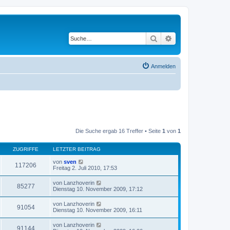
Suche
Erweiterte Suche
Anmelden
Die Suche ergab 16 Treffer • Seite
1
von
1
ZUGRIFFE
LETZTER BEITRAG
von
sven
117206
Freitag 2. Juli 2010, 17:53
von
Lanzhoverin
85277
Dienstag 10. November 2009, 17:12
von
Lanzhoverin
91054
Dienstag 10. November 2009, 16:11
von
Lanzhoverin
91144