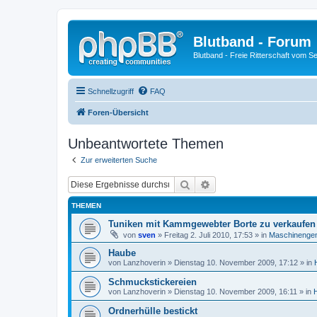
Blutband - Forum
Blutband - Freie Ritterschaft vom S
Schnellzugriff
FAQ
Foren-Übersicht
Unbeantwortete Themen
Zur erweiterten Suche
Suche
Erweiterte Suche
THEMEN
Tuniken mit Kammgewebter Borte zu verkaufen
von
sven
» Freitag 2. Juli 2010, 17:53 » in
Maschinenge
Haube
von
Lanzhoverin
» Dienstag 10. November 2009, 17:12 » in
Schmuckstickereien
von
Lanzhoverin
» Dienstag 10. November 2009, 16:11 » in
Ordnerhülle bestickt