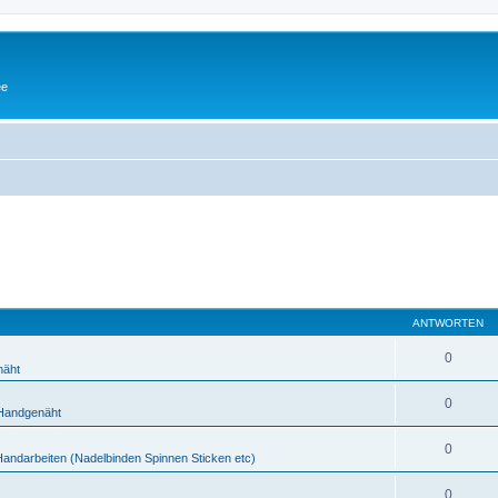
ee
ANTWORTEN
0
näht
0
Handgenäht
0
Handarbeiten (Nadelbinden Spinnen Sticken etc)
0