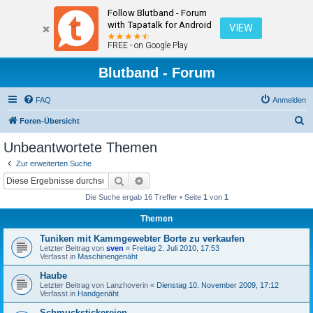
Follow Blutband - Forum
with Tapatalk for Android
VIEW
FREE - on Google Play
Blutband - Forum
FAQ
Anmelden
S
Foren-Übersicht
u
Unbeantwortete Themen
c
Zur erweiterten Suche
h
Suche
Erweiterte Suche
e
Die Suche ergab 16 Treffer • Seite
1
von
1
Themen
Tuniken mit Kammgewebter Borte zu verkaufen
Letzter Beitrag von
sven
«
Freitag 2. Juli 2010, 17:53
Verfasst in
Maschinengenäht
Haube
Letzter Beitrag von
Lanzhoverin
«
Dienstag 10. November 2009, 17:12
Verfasst in
Handgenäht
Schmuckstickereien