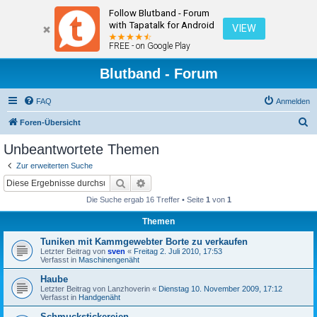
Follow Blutband - Forum
with Tapatalk for Android
VIEW
FREE - on Google Play
Blutband - Forum
FAQ
Anmelden
S
Foren-Übersicht
u
Unbeantwortete Themen
c
Zur erweiterten Suche
h
Suche
Erweiterte Suche
e
Die Suche ergab 16 Treffer • Seite
1
von
1
Themen
Tuniken mit Kammgewebter Borte zu verkaufen
Letzter Beitrag von
sven
«
Freitag 2. Juli 2010, 17:53
Verfasst in
Maschinengenäht
Haube
Letzter Beitrag von
Lanzhoverin
«
Dienstag 10. November 2009, 17:12
Verfasst in
Handgenäht
Schmuckstickereien