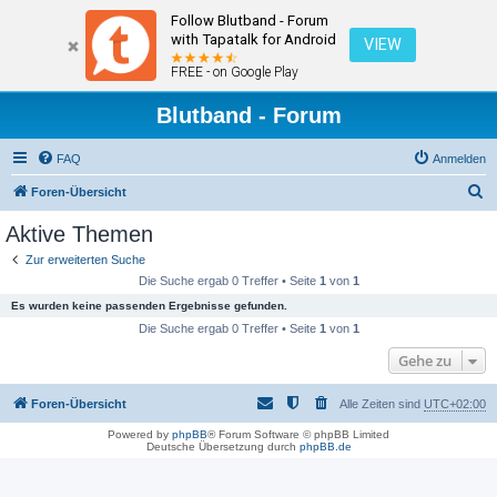
Follow Blutband - Forum
with Tapatalk for Android
VIEW
FREE - on Google Play
Blutband - Forum
FAQ
Anmelden
S
Foren-Übersicht
u
Aktive Themen
c
Zur erweiterten Suche
h
Die Suche ergab 0 Treffer • Seite
1
von
1
e
Es wurden keine passenden Ergebnisse gefunden.
Die Suche ergab 0 Treffer • Seite
1
von
1
Gehe zu
Foren-Übersicht
Alle Zeiten sind
UTC+02:00
Powered by
phpBB
® Forum Software © phpBB Limited
Deutsche Übersetzung durch
phpBB.de