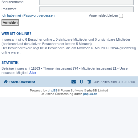
Benutzername:
Passwort:
Ich habe mein Passwort vergessen
Angemeldet bleiben
WER IST ONLINE?
Insgesamt sind
0
Besucher online :: 0 sichtbare Mitglieder und 0 unsichtbare Mitglieder
(basierend auf den aktiven Besuchern der letzten 5 Minuten)
Der Besucherrekord liegt bei
8
Besuchern, die am Mittwoch 6. Mai 2009, 20:44 gleichzeitig
online waren.
STATISTIK
Beiträge insgesamt
11803
• Themen insgesamt
774
• Mitglieder insgesamt
21
• Unser
neuestes Mitglied:
Alex
Foren-Übersicht
Alle Zeiten sind
UTC+02:00
Powered by
phpBB
® Forum Software © phpBB Limited
Deutsche Übersetzung durch
phpBB.de