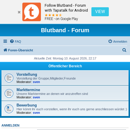
Follow Blutband - Forum
with Tapatalk for Android
VIEW
FREE - on Google Play
Blutband - Forum
FAQ
Anmelden
S
Foren-Übersicht
u
Aktuelle Zeit: Montag 10. August 2026, 22:17
c
Öffentlicher Bereich
h
Vorstellung
e
Vorstellung der Gruppe,Mitglieder,Freunde
Moderator:
sven
Markttermine
Unsere Marktermine an denen wir anzutreffen sind
Moderator:
sven
Bewerbung
Hier könnt ihr euch vorstellen, wenn ihr euch uns gerne anschliessen würdet :)
Moderator:
sven
ANMELDEN