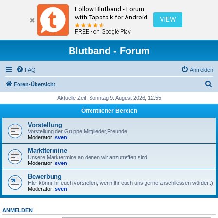
Follow Blutband - Forum
with Tapatalk for Android
VIEW
FREE - on Google Play
Blutband - Forum
FAQ
Anmelden
S
Foren-Übersicht
u
Aktuelle Zeit: Sonntag 9. August 2026, 12:55
c
Öffentlicher Bereich
h
Vorstellung
e
Vorstellung der Gruppe,Mitglieder,Freunde
Moderator:
sven
Markttermine
Unsere Marktermine an denen wir anzutreffen sind
Moderator:
sven
Bewerbung
Hier könnt ihr euch vorstellen, wenn ihr euch uns gerne anschliessen würdet :)
Moderator:
sven
ANMELDEN