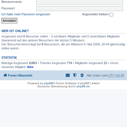
Benutzername:
Passwort:
Ich habe mein Passwort vergessen
Angemeldet bleiben
WER IST ONLINE?
Insgesamt sind
0
Besucher online :: 0 sichtbare Mitglieder und 0 unsichtbare Mitglieder
(basierend auf den aktiven Besuchern der letzten 5 Minuten)
Der Besucherrekord liegt bei
8
Besuchern, die am Mittwoch 6. Mai 2009, 20:44 gleichzeitig
online waren.
STATISTIK
Beiträge insgesamt
11803
• Themen insgesamt
774
• Mitglieder insgesamt
21
• Unser
neuestes Mitglied:
Alex
Foren-Übersicht
Alle Zeiten sind
UTC+02:00
Powered by
phpBB
® Forum Software © phpBB Limited
Deutsche Übersetzung durch
phpBB.de