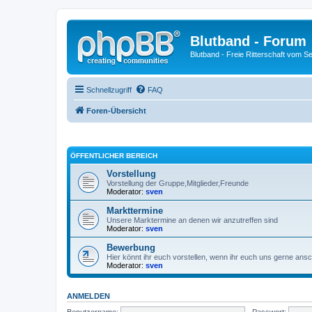
Blutband - Forum
Blutband - Freie Ritterschaft vom S
Schnellzugriff
FAQ
Foren-Übersicht
ÖFFENTLICHER BEREICH
Vorstellung
Vorstellung der Gruppe,Mitglieder,Freunde
Moderator:
sven
Markttermine
Unsere Marktermine an denen wir anzutreffen sind
Moderator:
sven
Bewerbung
Hier könnt ihr euch vorstellen, wenn ihr euch uns gerne ansc
Moderator:
sven
ANMELDEN
Benutzername:
Passwort: