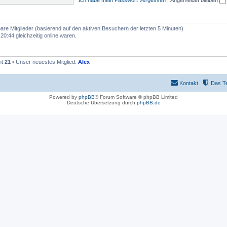
bare Mitglieder (basierend auf den aktiven Besuchern der letzten 5 Minuten)
0:44 gleichzeitig online waren.
mt
21
• Unser neuestes Mitglied:
Alex
Kontakt
Das T
Powered by
phpBB
® Forum Software © phpBB Limited
Deutsche Übersetzung durch
phpBB.de