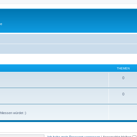
ee
THEMEN
0
0
hliessen würdet :)
Ich habe mein Passwort vergessen
|
Angemeldet bleiben