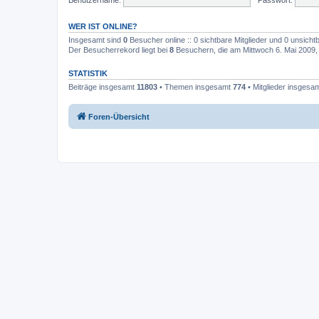
WER IST ONLINE?
Insgesamt sind
0
Besucher online :: 0 sichtbare Mitglieder und 0 unsicht
Der Besucherrekord liegt bei
8
Besuchern, die am Mittwoch 6. Mai 2009, 2
STATISTIK
Beiträge insgesamt
11803
• Themen insgesamt
774
• Mitglieder insgesa
Foren-Übersicht